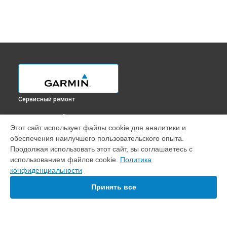
Сервисный ремонт
ВЫБЕРИ СВОЙ ГОРОД
Этот сайт использует файлы cookie для аналитики и
Замена передней панели эхолота Gpsmap 585 Plus Garmin в
обеспечения наилучшего пользовательского опыта.
Краснодаре
Продолжая использовать этот сайт, вы соглашаетесь с
Замена передней панели эхолота Gpsmap 585 Plus Garmin в
использованием файлов cookie.
Политика
Ростове-на-Дону
конфиденциальности
Замена передней панели эхолота Gpsmap 585 Plus Garmin в
Нижнем Новгороде
Принять все
Замена передней панели эхолота Gpsmap 585 Plus Garmin в
Новосибирске
Замена передней панели эхолота Gpsmap 585 Plus Garmin в
Челябинске