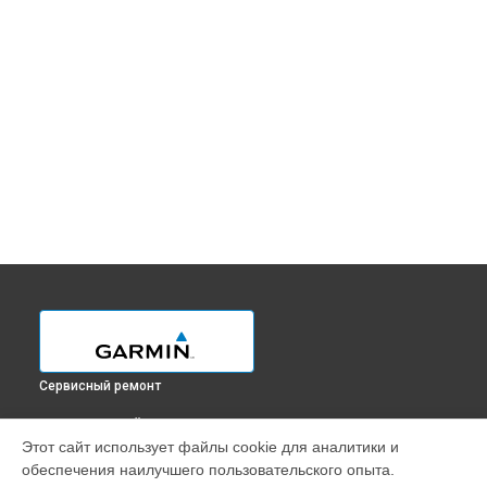
Сервисный ремонт
ВЫБЕРИ СВОЙ ГОРОД
Этот сайт использует файлы cookie для аналитики и
Замена датчиков управления, высоты, движения GPS-
обеспечения наилучшего пользовательского опыта.
ошейника Delta Smart Garmin в
Краснодаре