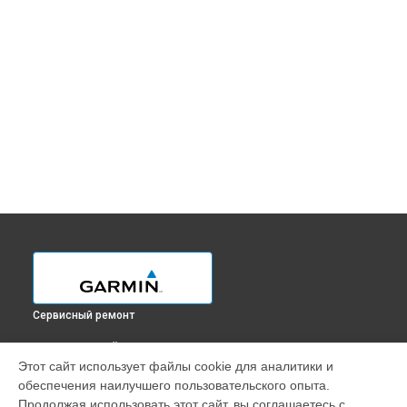
Сервисный ремонт
ВЫБЕРИ СВОЙ ГОРОД
Этот сайт использует файлы cookie для аналитики и
Замена корпуса смарт-часов EPIX (Gen 2) Garmin в
обеспечения наилучшего пользовательского опыта.
Краснодаре
Продолжая использовать этот сайт, вы соглашаетесь с